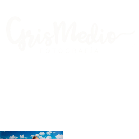
Embarazo
Sesiones & Tarifas
El estudio
So