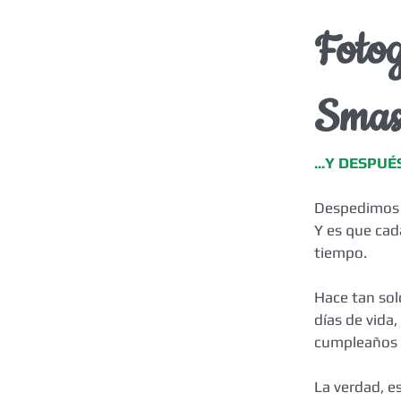
Foto
Smas
...Y DESPU
Despedimos e
Y es que cad
tiempo.
Hace tan sol
días de vida
cumpleaños 
La verdad, e