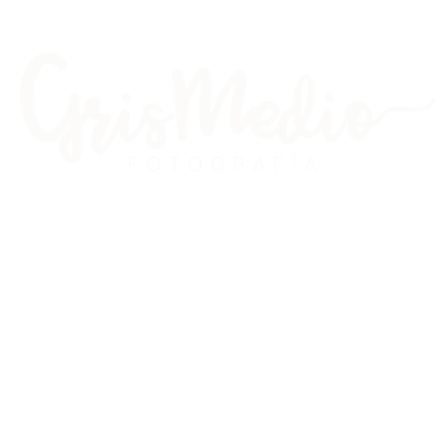
Embarazo
Sesiones & Tarifas
El estudio
So