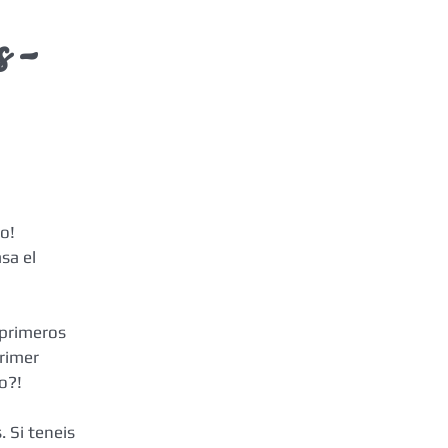
 -
o!
sa el 
 primeros 
rimer 
o?!
Si teneis  