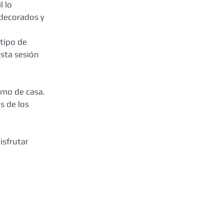
 lo 
decorados y 
tipo de 
sta sesión 
omo de casa. 
 de los 
isfrutar 